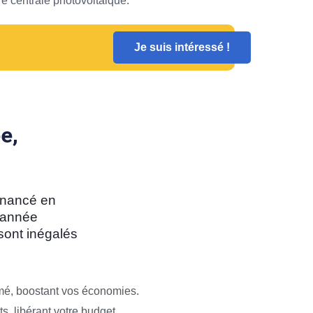
re centrale photovoltaique.
Je suis intéressé !
e,
inancé en
l’année
sont inégalés
é, boostant vos économies.
s, libérant votre budget.