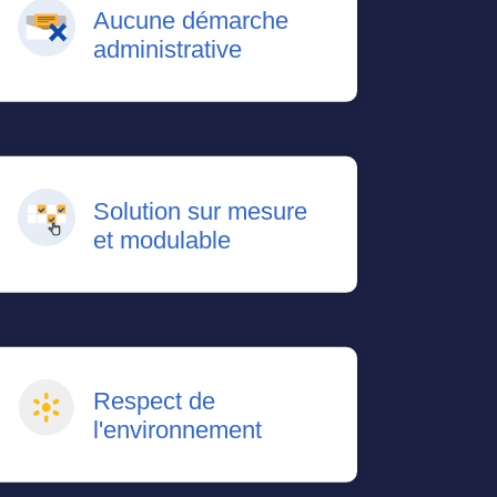
Aucune démarche
administrative
Solution sur mesure
et modulable
Respect de
l'environnement