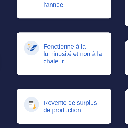
l'annee
Fonctionne à la
luminosité et non à la
chaleur
Revente de surplus
de production