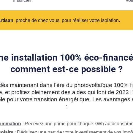
financier .
vot
artisan
, proche de chez vous, pour réaliser votre isolation.
ne installation 100% éco-financé
comment est-ce possible ?
dès maintenant dans l’ère du photovoltaïque 100% f
, et profitez pleinement des aides qui font de 2023 
le pour votre transition énergétique. Les avantages 
:
sommation
: Recevez une prime pour chaque kWh autoconsomm
solaire
: Déduisez une part de votre investissement de vos impôt