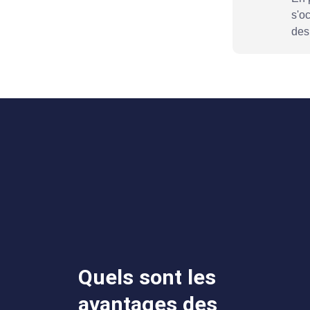
s'o
des
Quels sont les
avantages des