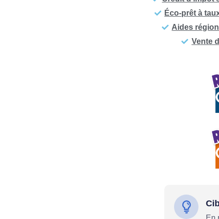
Éco-prêt à tau
Aides région
Vente 
Cib
En 