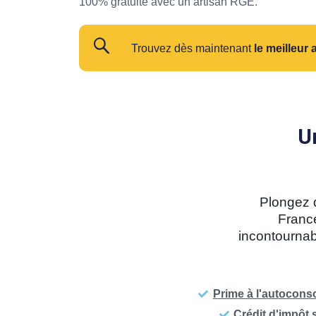
100% gratuite avec un artisan RGE.
Trouvez dès maintenant
le meilleur 
U
Plongez 
France
incontournab
Prime à l'autocon
Crédit d'impôt 