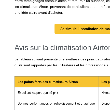
Entre témoignages enthousiastes et retours plus nuancés, cet
les climatiseurs Airton, provenant de particuliers et de profe
une idée claire avant d’acheter.
Je simule l'installation de ma
Avis sur la climatisation Airton
Le tableau suivant présente une synthèse des principaux atout
qu’ils sont rapportés par les utilisateurs et les professionnels.
Les points forts des climatiseurs Airton
Les p
Excellent rapport qualité-prix
Nivea
Bonnes performances en refroidissement et chauffage
Dispon