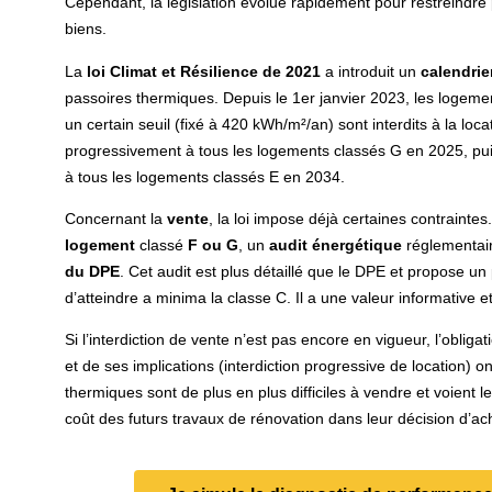
Cependant, la législation évolue rapidement pour restreindre
biens.
La
loi Climat et Résilience de 2021
a introduit un
calendrie
passoires thermiques. Depuis le 1er janvier 2023, les logem
un certain seuil (fixé à 420 kWh/m²/an) sont interdits à la loca
progressivement à tous les logements classés G en 2025, pui
à tous les logements classés E en 2034.
Concernant la
vente
, la loi impose déjà certaines contraintes
logement
classé
F ou G
, un
audit énergétique
réglementair
du DPE
. Cet audit est plus détaillé que le DPE et propose u
d’atteindre a minima la classe C. Il a une valeur informative et
Si l’interdiction de vente n’est pas encore en vigueur, l’obli
et de ses implications (interdiction progressive de location) o
thermiques sont de plus en plus difficiles à vendre et voient l
coût des futurs travaux de rénovation dans leur décision d’ac