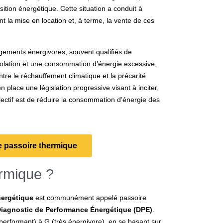
nsition énergétique. Cette situation a conduit à
nt la mise en location et, à terme, la vente de ces
gements énergivores, souvent qualifiés de
olation et une consommation d’énergie excessive,
tre le réchauffement climatique et la précarité
 place une législation progressive visant à inciter,
bjectif est de réduire la consommation d’énergie des
e passoire thermique
ermique ?
nergétique
est communément appelé passoire
iagnostic de Performance Énergétique (DPE)
.
 performant) à G (très énergivore), en se basant sur