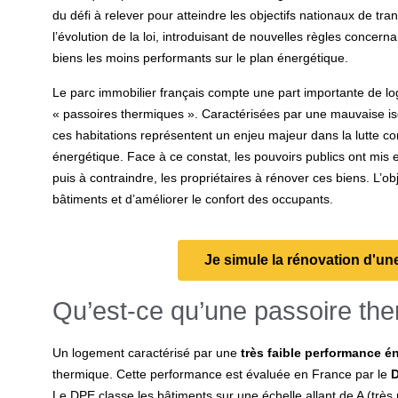
du défi à relever pour atteindre les objectifs nationaux de tra
l’évolution de la loi, introduisant de nouvelles règles concerna
biens les moins performants sur le plan énergétique.
Le parc immobilier français compte une part importante de lo
« passoires thermiques ». Caractérisées par une mauvaise is
ces habitations représentent un enjeu majeur dans la lutte con
énergétique. Face à ce constat, les pouvoirs publics ont mis en
puis à contraindre, les propriétaires à rénover ces biens. L’o
bâtiments et d’améliorer le confort des occupants.
Je simule la rénovation d'un
Qu’est-ce qu’une passoire th
Un logement caractérisé par une
très faible performance é
thermique. Cette performance est évaluée en France par le
D
Le DPE classe les bâtiments sur une échelle allant de A (très