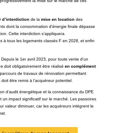
 progressivement la mise sur le marché de ces
r d’interdiction
de la
mise en location
des
ents dont la consommation d’énergie finale dépasse
tion. Cette interdiction s’appliquera
s à tous les logements classés F en 2028, et enfin
. Depuis le 1er avril 2023, pour toute vente d’un
e doit obligatoirement être réalisé
en complément
n parcours de travaux de rénovation permettant
 doit être remis à l’acquéreur potentiel.
gation d’audit énergétique et la connaissance du DPE
nt un impact significatif sur le marché. Les passoires
eur valeur diminuer, car les acquéreurs intègrent le
hat.