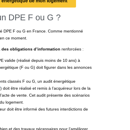
ce énergétique de mon logement
 un DPE F ou G ?
classé DPE F ou G en France. Comme mentionné
e en ce moment.
 des obligations d’information
renforcées :
E valide (réalisé depuis moins de 10 ans) à
nergétique (F ou G) doit figurer dans les annonces
nts classés F ou G, un audit énergétique
f
) doit être réalisé et remis à l’acquéreur lors de la
l’acte de vente. Cet audit présente des scénarios
 du logement.
ur doit être informé des futures interdictions de
 bien et des travaux nécessaires pour l’améliorer.