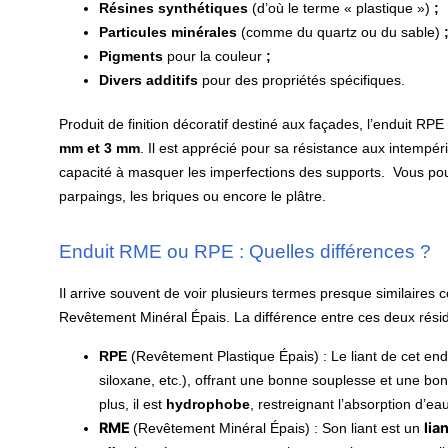
Résines synthétiques
(d’où le terme « plastique »)
;
Particules minérales
(comme du quartz ou du sable)
Pigments
pour la couleur
;
Divers additifs
pour des propriétés spécifiques.
Produit de finition décoratif destiné aux façades, l’
enduit RPE
mm et 3 mm
. Il est apprécié pour sa résistance aux intempéri
capacité à masquer les imperfections des supports. Vous pouve
parpaings, les briques ou encore le plâtre.
Enduit RME ou RPE : Quelles différences ?
Il arrive souvent de voir plusieurs termes presque similair
Revêtement Minéral Épais. La différence entre ces deux rési
RPE
(Revêtement Plastique Épais) : Le liant de cet en
siloxane, etc.), offrant une bonne souplesse et une bo
plus, il est
hydrophobe
, restreignant l’absorption d’eau
RME
lia
(Revêtement Minéral Épais) : Son liant est un