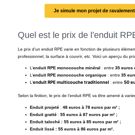
Je simule mon projet de ravalemen
Quel est le prix de l’enduit RP
Le
prix d’un enduit RPE
varie en fonction de plusieurs élément
professionnel, la surface à couvrir, etc. Voici un aperçu du pr
L’
enduit RPE monocouche minéral
: entre
35 euros 
L’
enduit RPE monocouche organique
: entre
35 eur
enduit RPE multicouche traditionnel
50 eu
L’
: entre
Selon la finition, le
prix de l’enduit RPE
va être amené à varier
Enduit projeté
:
48 euros à 78 euros par m² ;
Enduit gratté
:
55 euros à 87 euros par m² ;
Enduit taloché : 55 euros à 85 euros par m² ;
Enduit lissé : 55 euros à 86 euros par m².