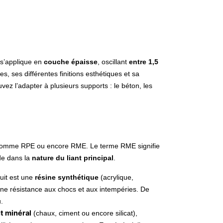
;
s’applique en
couche épaisse
, oscillant
entre 1,5
es, ses différentes finitions esthétiques et sa
z l’adapter à plusieurs supports : le béton, les
es comme RPE ou encore RME. Le terme RME signifie
de dans la
nature du liant principal
.
duit est une
résine synthétique
(acrylique,
nne résistance aux chocs et aux intempéries. De
.
nt minéral
(chaux, ciment ou encore silicat),