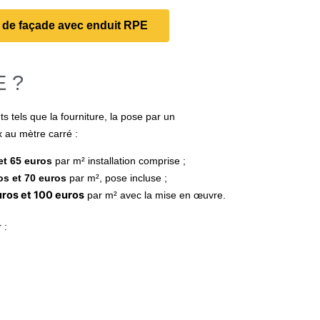
t de façade avec enduit RPE
E ?
s tels que la fourniture, la pose par un
ix au mètre carré :
et 65 euros
par m² installation comprise ;
os et 70 euros
par m², pose incluse ;
ros et 100 euros
par m² avec la mise en œuvre.
 :