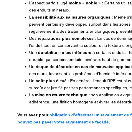
L’aspect parfois jugé
moins « noble »
: Certains utilis
des enduits minéraux.
La
sensibilité aux salissures organiques
: Même s’il 
peuvent parfois s’y développer, surtout dans les zones
régulièrement à des traitements antifongiques préventif
Des
réparations plus complexes
: En cas de dommages
l’enduit tout en conservant la couleur et la texture d’or
Une
durabilité
parfois
inférieure
à certains enduits : 
durable que certains enduits minéraux haut de gamme
Un
risque de désordre en cas de mauvaise applica
des murs, favorisant les problèmes d’humidité intérieur
Un
coût plus élevé
: En général, l’enduit RPE est plu
surcoût est justifié par ses performances spécifiques, m
mise en œuvre technique
La
: son application exige 
adhérence, une finition homogène et éviter les désordre
Vous avez pour
obligation d’effectuer un ravalement de 
pouvez pas payer votre ravalement de façade
.