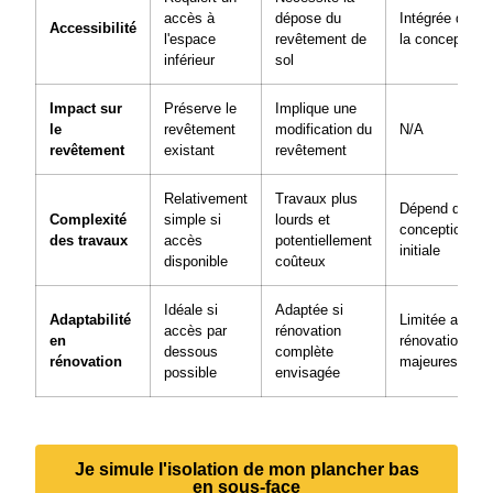
accès à
dépose du
Intégrée dès
Accessibilité
l'espace
revêtement de
la conception
inférieur
sol
Impact sur
Préserve le
Implique une
le
revêtement
modification du
N/A
revêtement
existant
revêtement
Relativement
Travaux plus
Dépend de la
Complexité
simple si
lourds et
conception
des travaux
accès
potentiellement
initiale
disponible
coûteux
Idéale si
Adaptée si
Adaptabilité
Limitée aux
accès par
rénovation
en
rénovations
dessous
complète
rénovation
majeures
possible
envisagée
Je simule l'isolation de mon plancher bas
en sous-face