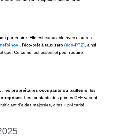
son partenaire. Elle est cumulable avec d’autres
meRénov’
, l’éco-prêt à taux zéro (
éco-PTZ
), ainsi
étique. Ce cumul est essentiel pour réduire
 : les
propriétaires occupants ou bailleurs
, les
entreprises
. Les montants des primes CEE varient
ficiant d’aides majorées, dites « précarité
 2025