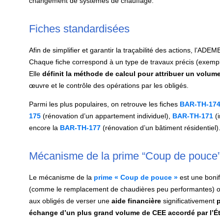
changement de systèmes de chauffage.
Fiches standardisées
Afin de simplifier et garantir la traçabilité des actions, l’AD
Chaque fiche correspond à un type de travaux précis (exempl
Elle
définit la méthode de calcul pour attribuer un volume
œuvre et le contrôle des opérations par les obligés.
Parmi les plus populaires, on retrouve les fiches
BAR-TH-17
175
(rénovation d’un appartement individuel),
BAR-TH-171
(i
encore la
BAR-TH-177
(rénovation d’un bâtiment résidentiel)
Mécanisme de la prime “Coup de pouce
Le mécanisme de la
prime « Coup de pouce »
est une bonif
(comme le remplacement de chaudières peu performantes) ou
aux obligés de verser une
aide financière
significativement
échange d’un plus grand volume de CEE accordé par l’Ét