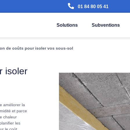
01 84 80 05 41
Solutions
Subventions
on de coûts pour isoler vos sous-sol
 isoler
te améliorer la
midité et parce
de chaleur
lanifier les
ur le coût