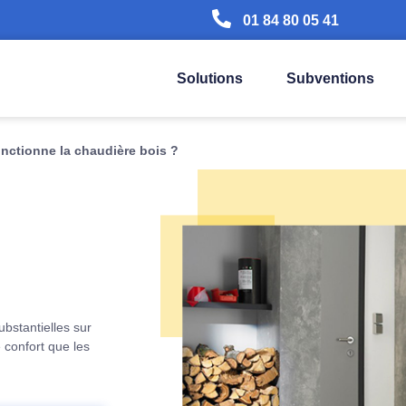
01 84 80 05 41
Solutions
Subventions
ctionne la chaudière bois ?
bstantielles sur
 confort que les