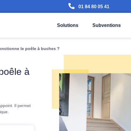
01 84 80 05 41
Solutions
Subventions
nctionne le poêle à buches ?
poêle à
ppoint. Il permet
ique.