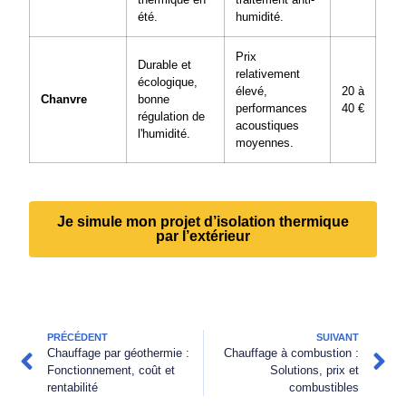
été.
humidité.
Prix
Durable et
relativement
écologique,
élevé,
20 à
Chanvre
bonne
performances
40 €
régulation de
acoustiques
l'humidité.
moyennes.
Je simule mon projet d’isolation thermique
par l’extérieur
PRÉCÉDENT
SUIVANT
Chauffage par géothermie :
Chauffage à combustion :
Fonctionnement, coût et
Solutions, prix et
rentabilité
combustibles