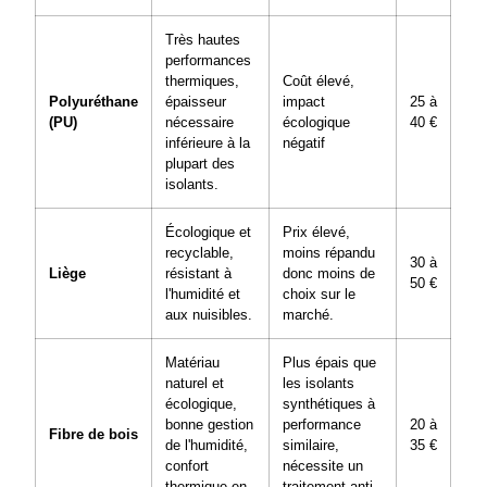
Très hautes
performances
thermiques,
Coût élevé,
Polyuréthane
épaisseur
impact
25 à
(PU)
nécessaire
écologique
40 €
inférieure à la
négatif
plupart des
isolants.
Écologique et
Prix élevé,
recyclable,
moins répandu
30 à
Liège
résistant à
donc moins de
50 €
l'humidité et
choix sur le
aux nuisibles.
marché.
Matériau
Plus épais que
naturel et
les isolants
écologique,
synthétiques à
bonne gestion
performance
20 à
Fibre de bois
de l'humidité,
similaire,
35 €
confort
nécessite un
thermique en
traitement anti-