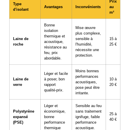
Prix
Type
Avantages
Inconvénients
au
d'isolant
m²
Bonne
Mise œuvre
isolation
plus complexe,
thermique et
Laine de
sensible à
15 à
acoustique,
roche
l'humidité,
25 €
résistance au
nécessite une
feu, prix
protection.
abordable.
Moins bonnes
Léger et facile
performances
Laine de
à poser, bon
10 à
acoustiques,
verre
rapport
20 €
pose peut être
qualité-prix.
irritante.
Léger et
Sensible au feu
Polystyrène
économique,
sans traitement
25 à
expansé
bonne
ignifuge, faible
40 €
(PSE)
performance
performance
thermique
acoustique.