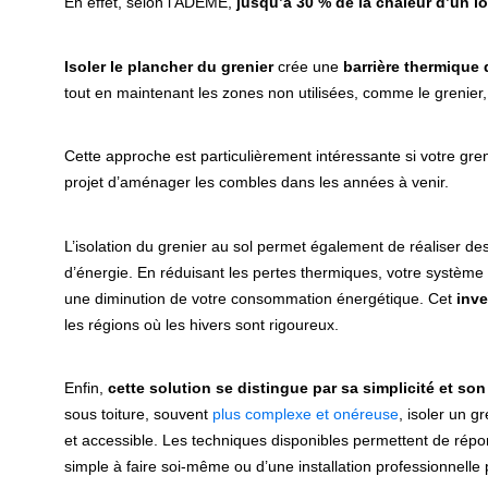
En effet, selon l’ADEME,
jusqu’à 30 % de la chaleur d’un l
Isoler le plancher du grenier
crée une
barrière thermique 
tout en maintenant les zones non utilisées, comme le grenier
Cette approche est particulièrement intéressante si votre gre
projet d’aménager les combles dans les années à venir.
L’isolation du grenier au sol permet également de réaliser de
d’énergie. En réduisant les pertes thermiques, votre système d
une diminution de votre consommation énergétique. Cet
inve
les régions où les hivers sont rigoureux.
Enfin,
cette solution se distingue par sa simplicité et son
sous toiture, souvent
plus complexe et onéreuse
, isoler un 
et accessible. Les techniques disponibles permettent de répon
simple à faire soi-même ou d’une installation professionnell