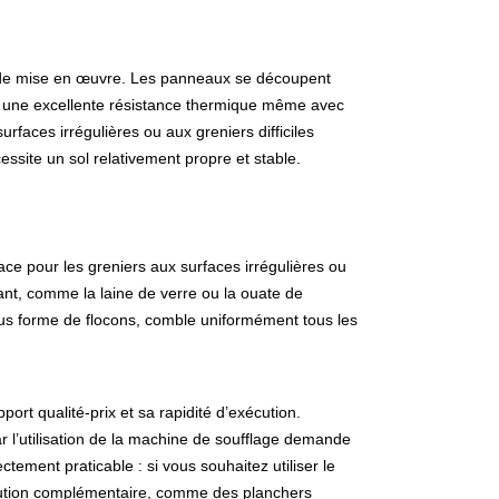
é de mise en œuvre. Les panneaux se découpent
nt une excellente résistance thermique même avec
rfaces irrégulières ou aux greniers difficiles
ssite un sol relativement propre et stable.
ace pour les greniers aux surfaces irrégulières ou
lant, comme la laine de verre ou la ouate de
sous forme de flocons, comble uniformément tous les
rt qualité-prix et sa rapidité d’exécution.
ar l’utilisation de la machine de soufflage demande
ectement praticable : si vous souhaitez utiliser le
lution complémentaire, comme des planchers