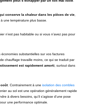
ogement peut s’échapper par un toit mal isolé
.
qui conserve la chaleur dans les pièces de vie
,
, à une température plus basse.
nier n’est pas habitable ou si vous n’avez pas pour
s économies substantielles sur vos factures
e chauffage travaille moins, ce qui se traduit par
stissement est rapidement amorti
, surtout dans
 coût
. Contrairement à une
isolation des combles
grenier au sol est une opération généralement rapide
dre à divers besoins, qu’il s’agisse d’une pose
e pour une performance optimale.