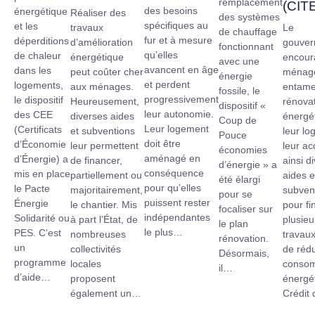
remplacement
(CIT
des besoins
énergétique
Réaliser des
des systèmes
spécifiques au
et les
travaux
Le
de chauffage
fur et à mesure
déperditions
d’amélioration
gouver
fonctionnant
qu’elles
de chaleur
énergétique
encour
avec une
avancent en âge
dans les
peut coûter cher
ménag
énergie
et perdent
logements,
aux ménages.
entame
fossile, le
progressivement
le dispositif
Heureusement,
rénova
dispositif «
leur autonomie.
des CEE
diverses aides
énergé
Coup de
Leur logement
(Certificats
et subventions
leur lo
Pouce
doit être
d’Économie
leur permettent
leur a
économies
aménagé en
d’Énergie) a
de financer,
ainsi d
d’énergie » a
conséquence
mis en place
partiellement ou
aides e
été élargi
pour qu’elles
le Pacte
majoritairement,
subven
pour se
puissent rester
Énergie
le chantier. Mis
pour fi
focaliser sur
indépendantes
Solidarité ou
à part l’État, de
plusieu
le plan
le plus…
PES. C’est
nombreuses
travau
rénovation.
un
collectivités
de rédu
Désormais,
programme
locales
conso
il…
d’aide…
proposent
énergé
également un…
Crédit