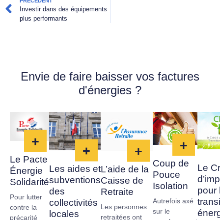
PRÉCÉDENT
Investir dans des équipements
plus performants
Envie de faire baisser vos factures
d'énergies ?
+
+
+
+
Le Pacte
Coup de
Le Cr
Les aides et
L’aide de la
Énergie
Pouce
d’imp
subventions
Caisse de
Solidarité
Isolation
pour 
des
Retraite
Pour lutter
trans
Autrefois axé
collectivités
Les personnes
contre la
sur le
éner
locales
retraitées ont
précarité